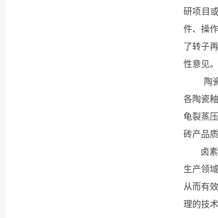
研项目
件、操
了转子
性意见
陶瓷砖
各陶瓷
龟裂蒸
砖产品
卤素检
生产领
从而有
理的技