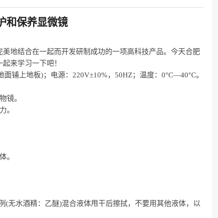
护和保养显微镜
完美地结合在一起而开发研制成功的一项高科技产品。今天合肥
一起来学习一下吧！
上地板)；电源：220V±10%，50HZ；温度：0°C—40°C。
物镜。
力。
体。
比例(无水酒精：乙醚)混合液体甩干后擦拭，不要用其他液体，以