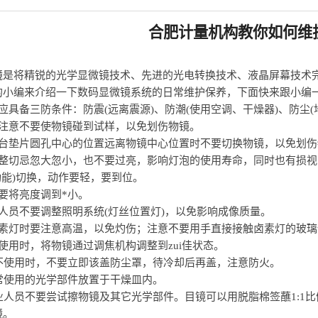
合肥计量机构教你如何维
镜是将精锐的光学显微镜技术、先进的光电转换技术、液晶屏幕技术
的小编来介绍一下数码显微镜系统的日常维护保养，下面快来跟小编
应具备三防条件：防震(远离震源)、防潮(使用空调、干燥器)、防尘(地面铺
时注意不要使物镜碰到试样，以免划伤物镜。
物台垫片圆孔中心的位置远离物镜中心位置时不要切换物镜，以免划伤
调整切忌忽大忽小，也不要过亮，影响灯泡的使用寿命，同时也有损视
功能)切换，动作要轻，要到位。
要将亮度调到*小。
人员不要调整照明系统(灯丝位置灯)，以免影响成像质量。
卤素灯时要注意高温，以免灼伤；注意不要用手直接接触卤素灯的玻璃
使用时，将物镜通过调焦机构调整到zui佳状态。
机不使用时，不要立即该盖防尘罩，待冷却后再盖，注意防火。
经常使用的光学部件放置于干燥皿内。
业人员不要尝试擦物镜及其它光学部件。目镜可以用脱脂棉签蘸1:1
镜。