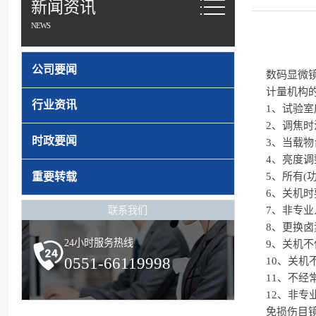
新闻资讯
NEWS
公司要闻
数码显微
计量机构
行业资讯
1、试验室
2、调焦
时政要闻
3、当载
4、亮度
重要转载
5、所有(
6、关机时
联系我们
7、非专业
8、更换
24小时服务热线
9、关机不
0551-66119998
10、关
11、不
12、非专
免损伤目