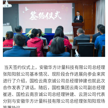
当天签约仪式上，安徽华方计量科技有限公司总经理
张阳阳就公司基本情况、现阶段合作进展向参会来宾
进行了介绍，国检云南京诚公司总经理钟建也就此次
合作发表了讲话。随后，国检集团云南公司副总经理
崔进、国检云南京诚公司总经理钟建、云测公司代表
分别与安徽华方计量科技有限公司总经理张阳阳现场