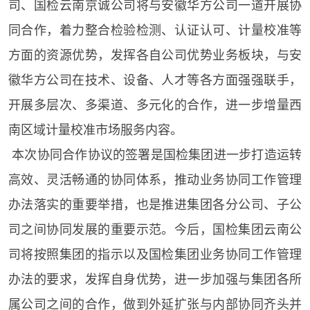
司、国检云南京诚公司将与安徽华方公司一道开展协
同合作，着力整合检验检测、认证认可、计量校准等
方面的资源优势，发挥各自公司优势业务板块，与安
徽华方公司在技术、设备、人才等各方面强强联手，
开展多层次、多渠道、多元化的合作，进一步增量西
南区域计量校准市场服务内容。
本次协同合作协议的签署是国检集团进一步打造运转
高效、灵活畅通的协同体系，推动业务协同工作管理
办法落实的重要举措，也是推进集团各分公司、子公
司之间协同发展的重要示范。今后，国检集团云南公
司将按照集团的指示以及国检集团业务协同工作管理
办法的要求，发挥自身优势，进一步加强与集团各所
属公司之间的合作，做到外延扩张与内部协同齐头并