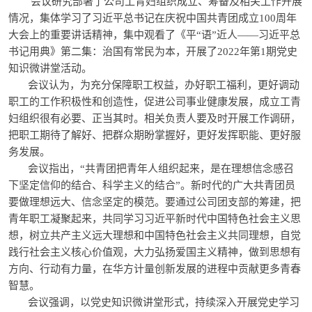
会议研究部署了公司工青妇组织成立、筹备及相关工作开展
情况，集体学习了习近平总书记在庆祝中国共青团成立100周年
大会上的重要讲话精神，集中观看了《平“语”近人——习近平总
书记用典》第二集：治国有常民为本，开展了2022年第1期党史
知识微讲堂活动。
会议认为，为充分保障职工权益，办好职工福利，更好调动
职工的工作积极性和创造性，促进公司事业健康发展，成立工青
妇组织很有必要、正当其时。相关负责人要及时开展工作调研，
把职工期待了解好、把群众期盼掌握好，更好发挥职能、更好服
务发展。
会议指出，“共青团把青年人组织起来，是在理想信念感召
下坚定信仰的结合、科学主义的结合”。新时代的广大共青团员
要做理想远大、信念坚定的模范。要通过公司团支部的筹建，把
青年职工凝聚起来，共同学习习近平新时代中国特色社会主义思
想，树立共产主义远大理想和中国特色社会主义共同理想，自觉
践行社会主义核心价值观，大力弘扬爱国主义精神，做到思想有
方向、行动有力量，在华方计量创新发展的进程中贡献更多青春
智慧。
会议强调，以党史知识微讲堂形式，持续深入开展党史学习